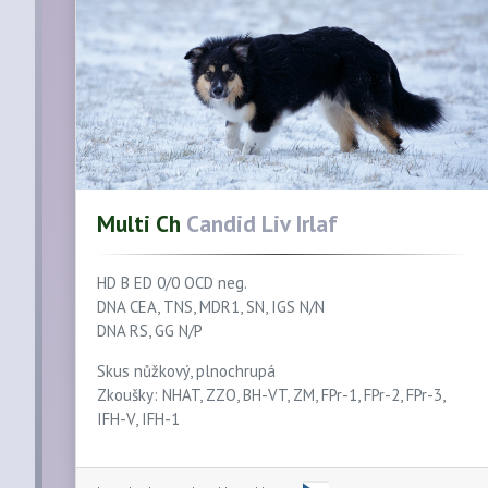
Multi Ch
Candid Liv Irlaf
HD B ED 0/0 OCD neg.
DNA CEA, TNS, MDR1, SN, IGS N/N
DNA RS, GG N/P
Skus nůžkový, plnochrupá
Zkoušky: NHAT, ZZO, BH-VT, ZM, FPr-1, FPr-2, FPr-3,
IFH-V, IFH-1