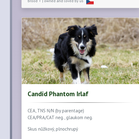
brood ♀ | owned and loved by us
Candid Phantom Irlaf
CEA, TNS N/N (by parentage)
CEA/PRA/CAT neg., glaukom neg.
Skus nůžkový, plnochrupý