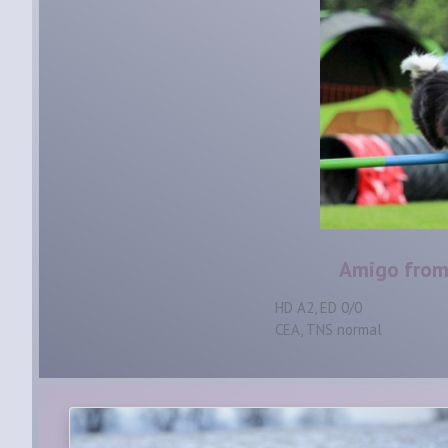
Amigo from
HD A2, ED 0/0
CEA, TNS normal