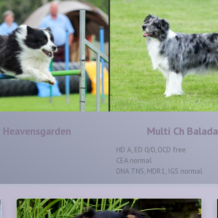
 Heavensgarden
Multi Ch Balada
HD A, ED 0/0, OCD free
CEA normal
DNA TNS, MDR1, IGS normal