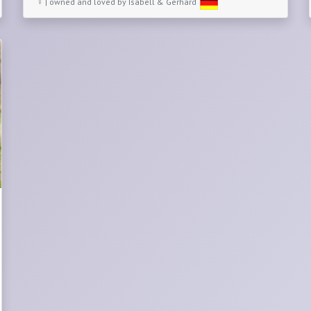
♀ | owned and loved by Isabell & Gerhard