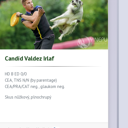
Candid Valdez Irlaf
HD B ED 0/0
CEA, TNS N/N (by parentage)
CEA/PRA/CAT neg., glaukom neg.
Skus nůžkový, plnochrupý