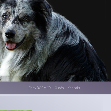
Chov BOC v ČR
O nás
Kontakt