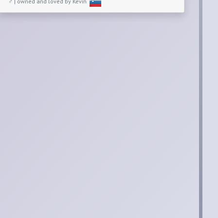
♂ | owned and loved by Kevin