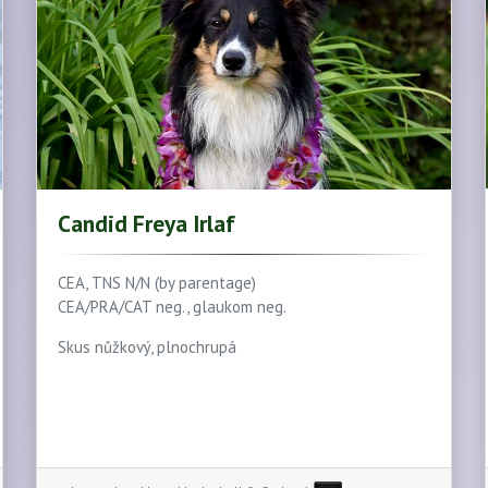
Candid Freya Irlaf
CEA, TNS N/N (by parentage)
CEA/PRA/CAT neg., glaukom neg.
Skus nůžkový, plnochrupá