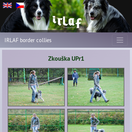
IRLAF border collies
Zkouška UPr1