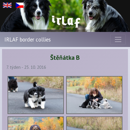
IRLAF border collies
Štěňátka B
7. týden - 25. 10. 2016