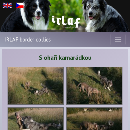
IRLAF border collies
S ohaří kamarádkou