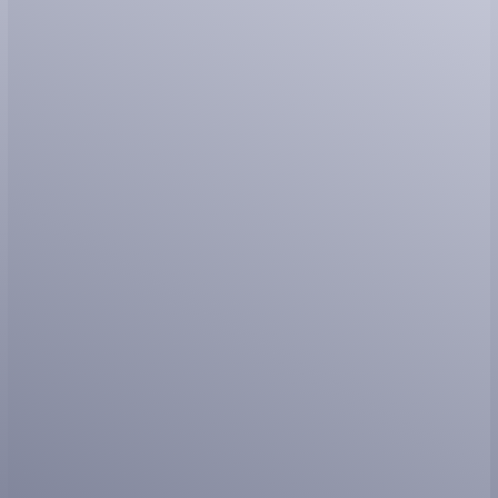
- - - - - - - - - - - - - - - - - - - - - - - - - - - - - - - - - - - - - - - - - - - - - - - - - -
- - - - - - - - - - - - - - - - - - - - - - - - - - - - - - - - - - - - - - - - - - - - - - - - - -
- - - - - - - - - - - - - - - - - - - - - - - - - - - - - - - - - - - - - - - - - - - - - - - - - -
- - - - - - - - - - - - - - - - - - - - - - - - - - - - - - - - - - - - - - - - - - - - - - - - - -
- - - - - - - - - - - - - - - - - - - - - - - - - - - - - - - - - - - - - - - - - - - - - - - - - -