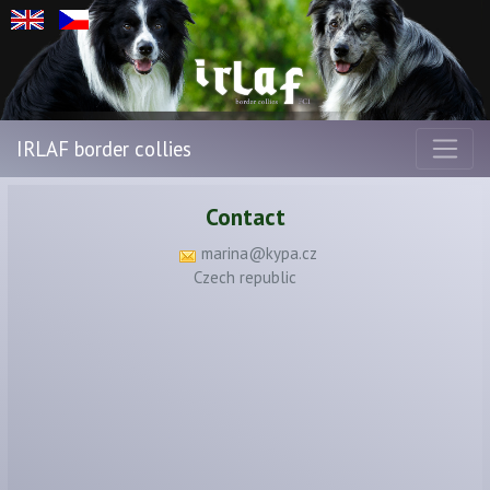
IRLAF border collies
Contact
marina@kypa.cz
Czech republic